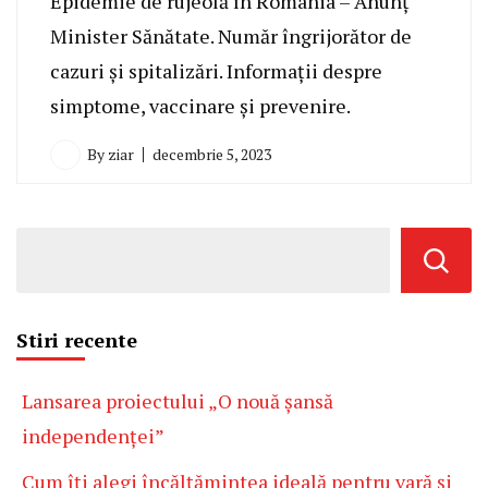
Epidemie de rujeolă în România – Anunț
Minister Sănătate. Număr îngrijorător de
cazuri și spitalizări. Informații despre
simptome, vaccinare și prevenire.
By
ziar
decembrie 5, 2023
Stiri recente
Lansarea proiectului „O nouă șansă
independenței”
Cum îți alegi încălțămintea ideală pentru vară și