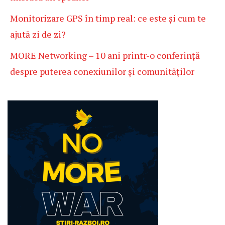
Monitorizare GPS în timp real: ce este și cum te
ajută zi de zi?
MORE Networking – 10 ani printr-o conferință
despre puterea conexiunilor și comunităților