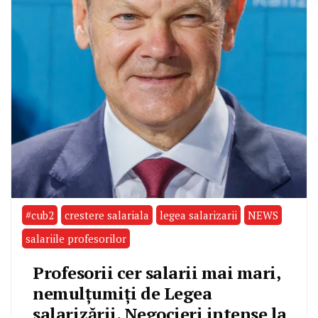
#cub2
crestere salariala
legea salarizarii
NEWS
salariile profesorilor
Profesorii cer salarii mai mari,
nemulțumiți de Legea
salarizării. Negocieri intense la