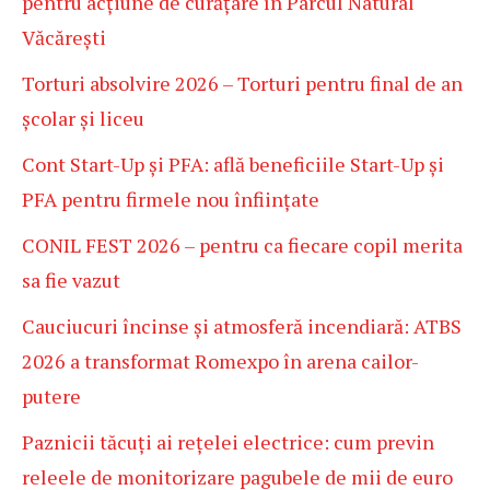
pentru acțiune de curățare în Parcul Natural
Văcărești
Torturi absolvire 2026 – Torturi pentru final de an
școlar și liceu
Cont Start-Up și PFA: află beneficiile Start-Up și
PFA pentru firmele nou înființate
CONIL FEST 2026 – pentru ca fiecare copil merita
sa fie vazut
Cauciucuri încinse și atmosferă incendiară: ATBS
2026 a transformat Romexpo în arena cailor-
putere
Paznicii tăcuți ai rețelei electrice: cum previn
releele de monitorizare pagubele de mii de euro