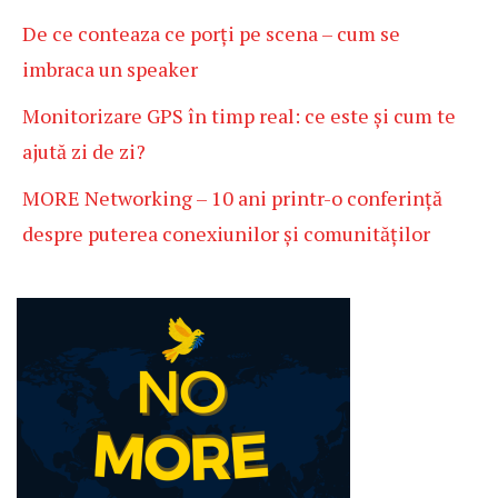
De ce conteaza ce porți pe scena – cum se
imbraca un speaker
Monitorizare GPS în timp real: ce este și cum te
ajută zi de zi?
MORE Networking – 10 ani printr-o conferință
despre puterea conexiunilor și comunităților