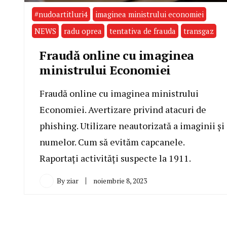
#nudoartitluri4
imaginea ministrului economiei
NEWS
radu oprea
tentativa de frauda
transgaz
Fraudă online cu imaginea
ministrului Economiei
Fraudă online cu imaginea ministrului
Economiei. Avertizare privind atacuri de
phishing. Utilizare neautorizată a imaginii și
numelor. Cum să evităm capcanele.
Raportați activități suspecte la 1911.
By
ziar
noiembrie 8, 2023