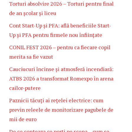
Torturi absolvire 2026 – Torturi pentru final
de an școlar și liceu
Cont Start-Up și PFA: află beneficiile Start-
Up și PFA pentru firmele nou înființate
CONIL FEST 2026 – pentru ca fiecare copil
merita sa fie vazut
Cauciucuri încinse și atmosferă incendiară:
ATBS 2026 a transformat Romexpo în arena
cailor-putere
Paznicii tăcuți ai rețelei electrice: cum
previn releele de monitorizare pagubele de
mii de euro
De ce conteaza ce porți pe scena – cum se