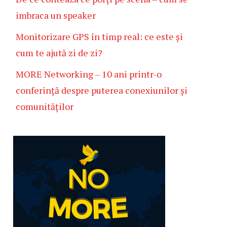
imbraca un speaker
Monitorizare GPS în timp real: ce este și
cum te ajută zi de zi?
MORE Networking – 10 ani printr-o
conferință despre puterea conexiunilor și
comunităților