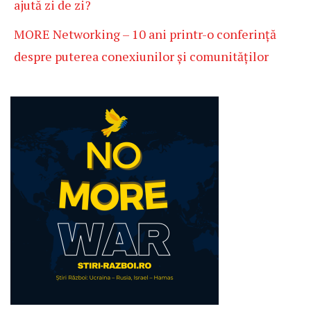
ajută zi de zi?
MORE Networking – 10 ani printr-o conferință
despre puterea conexiunilor și comunităților