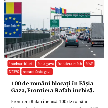
#nudoartitluri1
fasia gaza
frontiera rafah
MAE
NEWS
romani fasia gaza
100 de români blocați în Fâșia
Gaza, Frontiera Rafah închisă.
Frontiera Rafah închisă. 100 de români