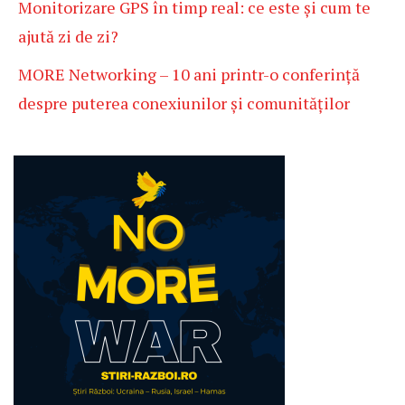
Monitorizare GPS în timp real: ce este și cum te
ajută zi de zi?
MORE Networking – 10 ani printr-o conferință
despre puterea conexiunilor și comunităților