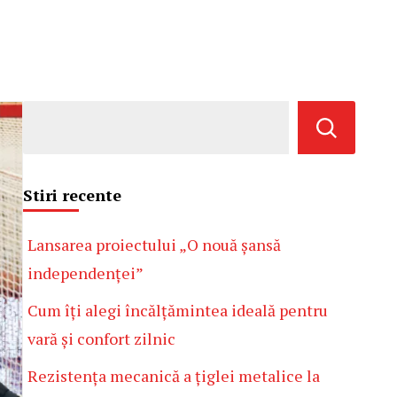
Stiri recente
Lansarea proiectului „O nouă șansă
independenței”
Cum îți alegi încălțămintea ideală pentru
vară și confort zilnic
Rezistența mecanică a țiglei metalice la