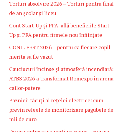
Torturi absolvire 2026 – Torturi pentru final
de an școlar și liceu
Cont Start-Up și PFA: află beneficiile Start-
Up și PFA pentru firmele nou înființate
CONIL FEST 2026 – pentru ca fiecare copil
merita sa fie vazut
Cauciucuri încinse și atmosferă incendiară:
ATBS 2026 a transformat Romexpo în arena
cailor-putere
Paznicii tăcuți ai rețelei electrice: cum
previn releele de monitorizare pagubele de
mii de euro
De ce conteaza ce porți pe scena – cum se