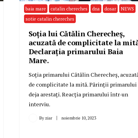
baia mare
catalin chereches
dna
dosar
NEWS
sotie catalin chereches
Soția lui Cătălin Cherecheș,
acuzată de complicitate la mită
Declarația primarului Baia
Mare.
Soția primarului Cătălin Cherecheș, acuzat
de complicitate la mită. Părinții primarului
deja arestați. Reacția primarului într-un
interviu.
By
ziar
noiembrie 10, 2023