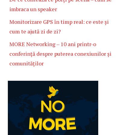
imbraca un speaker
Monitorizare GPS în timp real: ce este și
cum te ajută zi de zi?
MORE Networking – 10 ani printr-o
conferință despre puterea conexiunilor și
comunităților