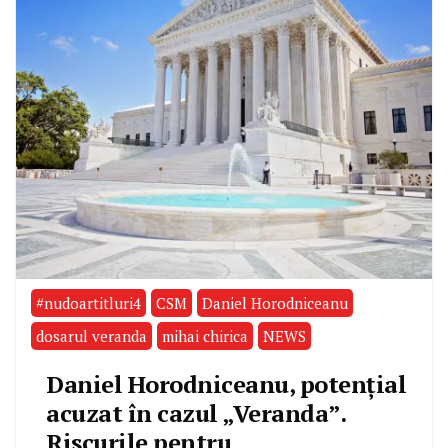
#nudoartitluri4
CSM
Daniel Horodniceanu
dosarul veranda
mihai chirica
NEWS
Daniel Horodniceanu, potențial
acuzat în cazul „Veranda”.
Riscurile pentru