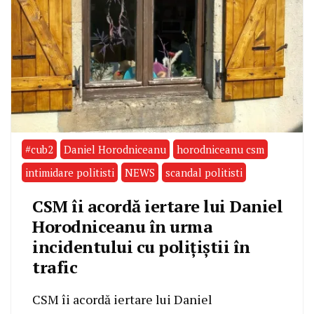
#cub2
Daniel Horodniceanu
horodniceanu csm
intimidare politisti
NEWS
scandal politisti
CSM îi acordă iertare lui Daniel
Horodniceanu în urma
incidentului cu polițiștii în
trafic
CSM îi acordă iertare lui Daniel