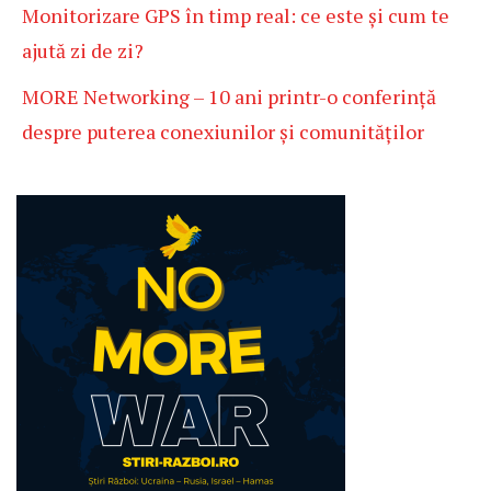
Monitorizare GPS în timp real: ce este și cum te
ajută zi de zi?
MORE Networking – 10 ani printr-o conferință
despre puterea conexiunilor și comunităților