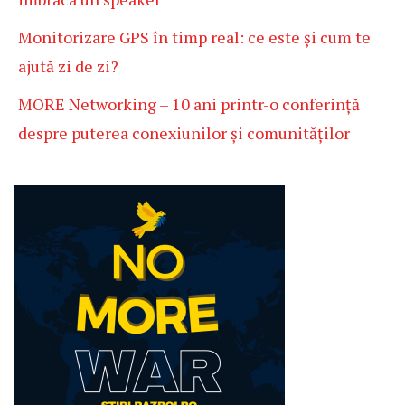
Monitorizare GPS în timp real: ce este și cum te
ajută zi de zi?
MORE Networking – 10 ani printr-o conferință
despre puterea conexiunilor și comunităților