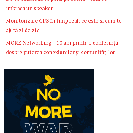
imbraca un speaker
Monitorizare GPS în timp real: ce este și cum te
ajută zi de zi?
MORE Networking – 10 ani printr-o conferință
despre puterea conexiunilor și comunităților