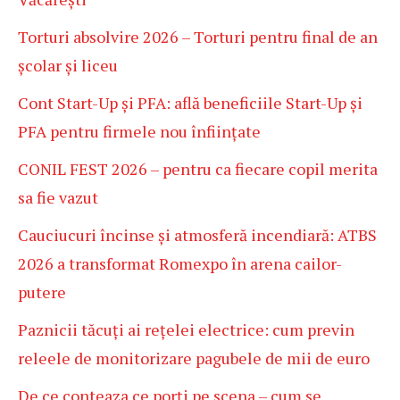
Torturi absolvire 2026 – Torturi pentru final de an
școlar și liceu
Cont Start-Up și PFA: află beneficiile Start-Up și
PFA pentru firmele nou înființate
CONIL FEST 2026 – pentru ca fiecare copil merita
sa fie vazut
Cauciucuri încinse și atmosferă incendiară: ATBS
2026 a transformat Romexpo în arena cailor-
putere
Paznicii tăcuți ai rețelei electrice: cum previn
releele de monitorizare pagubele de mii de euro
De ce conteaza ce porți pe scena – cum se