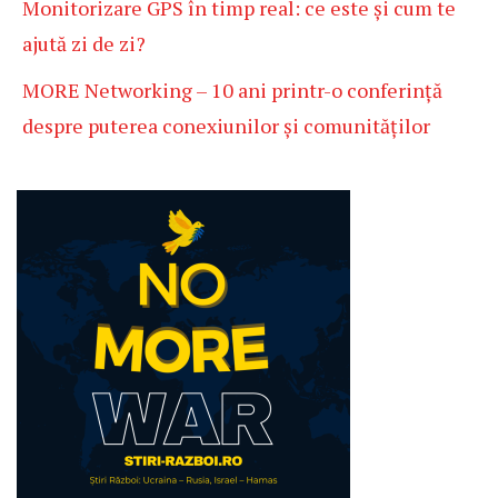
Monitorizare GPS în timp real: ce este și cum te
ajută zi de zi?
MORE Networking – 10 ani printr-o conferință
despre puterea conexiunilor și comunităților