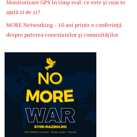
Monitorizare GPS în timp real: ce este și cum te
ajută zi de zi?
MORE Networking – 10 ani printr-o conferință
despre puterea conexiunilor și comunităților