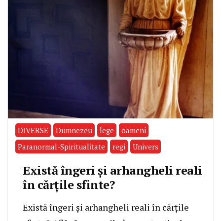
DIVERSE
Dumnezeu
lege
oameni
Paranormal-Spiritualitate
regi
Univers
Există îngeri și arhangheli reali
în cărțile sfinte?
Există îngeri și arhangheli reali în cărțile