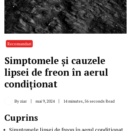
Recomandari
Simptomele și cauzele
lipsei de freon în aerul
condiționat
By
ziar
mai 9, 2024
14 minutes, 56 seconds Read
Cuprins
Simptomele lipsei de freon în aerul condiționat