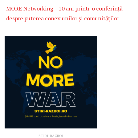
MORE Networking – 10 ani printr-o conferință
despre puterea conexiunilor și comunităților
STIRI-RAZBOI