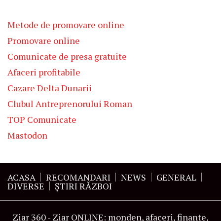
Metode de promovare online
Promovare online
Comunicate de presa gratuite
Afaceri profitabile
Cazare Delta Dunarii
Clubul Antreprenorului Roman
TOP Comunicate
Mastodon
ACASA
RECOMANDARI
NEWS
GENERAL
DIVERSE
ŞTIRI RĂZBOI
Ziar 360 - Ziar ONLINE: monden, afaceri, finante,