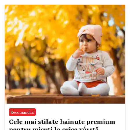
Recomandari
Cele mai stilate hainute premium
pentru micuți la orice vârstă