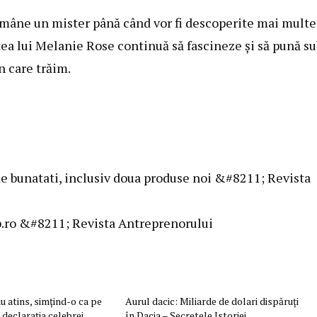
rămâne un mister până când vor fi descoperite mai multe
tea lui Melanie Rose continuă să fascineze și să pună su
 care trăim.
e bunatati, inclusiv doua produse noi &#8211; Revista
.ro &#8211; Revista Antreprenorului
u atins, simţind-o ca pe
Aurul dacic: Miliarde de dolari dispăruţi
 declaraţia celebrei
în Dacia – Secretele Istoriei…