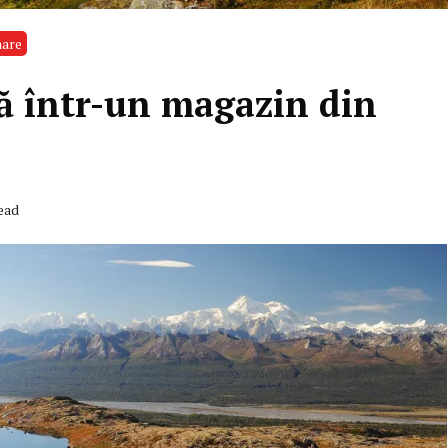
mare
ă într-un magazin din
ead