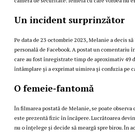
camera de securitate: femeia cu care vorbea nu er
Un incident surprinzător
Pe data de 23 octombrie 2023, Melanie a decis să
personală de Facebook. A postat un comentariu în
care au fost înregistrate timp de aproximativ 49 
întâmplare și a exprimat uimirea și confuzia pe c
O femeie-fantomă
În filmarea postată de Melanie, se poate observa 
este prezentă fizic în încăpere. Lucrătoarea devi
nu o înțelege și decide să meargă spre birou. În a