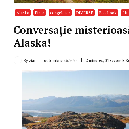
Alaska
Bizar
congelator
DIVERSE
Facebook
fil
Conversaţie misterioas
Alaska!
By
ziar
octombrie 26, 2023
2 minutes, 31 seconds R