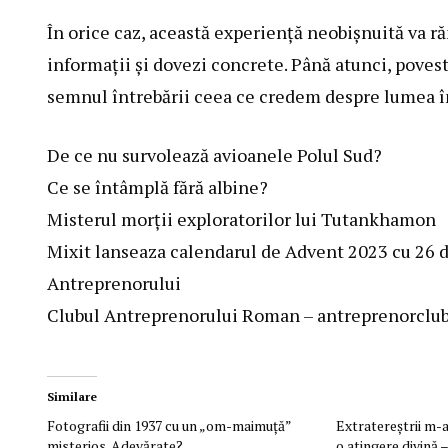
În orice caz, această experiență neobișnuită va 
informații și dovezi concrete. Până atunci, poves
semnul întrebării ceea ce credem despre lumea în
De ce nu survolează avioanele Polul Sud?
Ce se întâmplă fără albine?
Misterul morții exploratorilor lui Tutankhamon
Mixit lanseaza calendarul de Advent 2023 cu 26 d
Antreprenorului
Clubul Antreprenorului Roman – antreprenorclub
Similare
Fotografii din 1937 cu un „om-maimuţă”
Extratereştrii m-a
misterios. Adevărate?
o atingere divină –