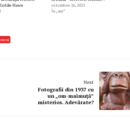
 Goldie Hawn
octombrie 26, 2023
3
În „aur”
ameni
Next
Fotografii din 1937 cu
un „om-maimuţă”
misterios. Adevărate?