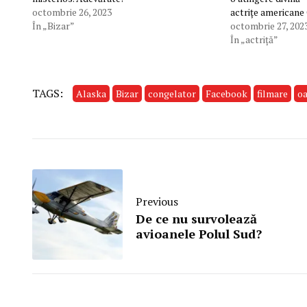
octombrie 26, 2023
actriţe americane
În „Bizar”
octombrie 27, 202
În „actriţă”
TAGS:
Alaska
Bizar
congelator
Facebook
filmare
o
Previous
De ce nu survolează
avioanele Polul Sud?