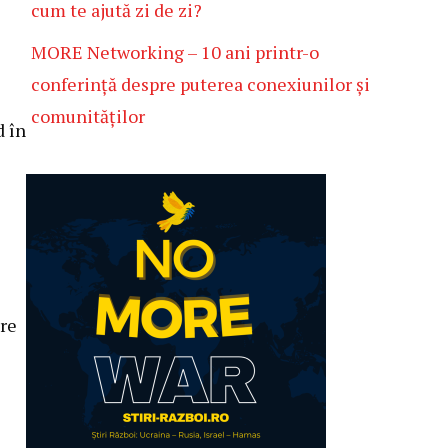
cum te ajută zi de zi?
MORE Networking – 10 ani printr-o
conferință despre puterea conexiunilor și
comunităților
d în
pre