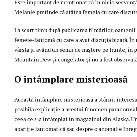
Este important de menționat că în nicio secvență 
Melanie pretinde că stătea femeia cu care discuta
La scurt timp după publicarea filmărilor, oamenii
femeie-fantomă cu care a avut discuția bizară. În 
vârstă și având un semn de naștere pe frunte, în pa
Mountain Dew și congelator și nu a fost observat
O întâmplare misterioasă
Această întâmplare misterioasă a stârnit interesu
posibila explicație a acestui fenomen paranormal. 
ceea ce s-a întâmplat în magazinul din Alaska. Un
apariție fantomatică sau despre o anomalie înreg