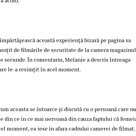
a acolo.
 împărtășească această experiență bizară pe pagina sa
soțit de filmările de securitate de la camera magazinul
de secunde. În comentariu, Melanie a descris întreaga
are le-a resimțit în acel moment.
cum aceasta se întoarce și discută cu o persoană care n
ne din ce în ce mai nervoasă din cauza faptului că femei
cel moment, ea iese în afara cadrului camerei de filmat.