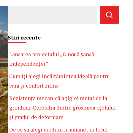
Stiri recente
Lansarea proiectului „O nouă șansă
independenței”
Cum îți alegi încălțămintea ideală pentru
vară și confort zilnic
Rezistența mecanică a țiglei metalice la
grindină: Corelația dintre grosimea oțelului
și gradul de deformare
De ce să alegi creditul la amanet în locul