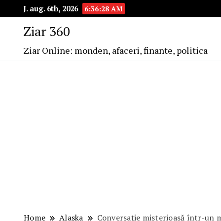
J. aug. 6th, 2026
6:36:29 AM
Ziar 360
Ziar Online: monden, afaceri, finante, politica
Home
Alaska
Conversaţie misterioasă într-un 