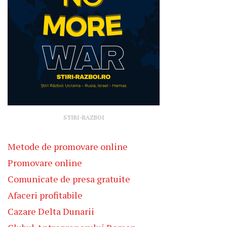
STIRI-RAZBOI
Metode de promovare online
Promovare online
Comunicate de presa gratuite
Afaceri profitabile
Cazare Delta Dunarii