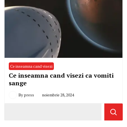
Ce inseamna cand visezi
Ce inseamna cand visezi ca vomiti
sange
By
press
noiembrie 28, 2024