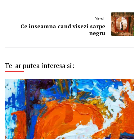
Next
Ce inseamna cand visezi sarpe
negru
Te-ar putea interesa si: