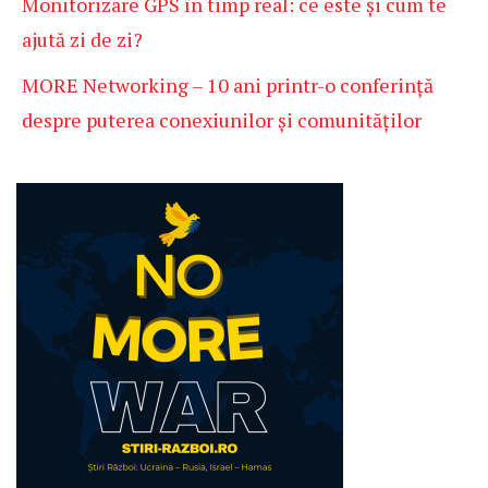
Monitorizare GPS în timp real: ce este și cum te
ajută zi de zi?
MORE Networking – 10 ani printr-o conferință
despre puterea conexiunilor și comunităților