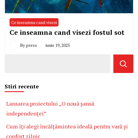
Ce inseamna cand visezi
Ce inseamna cand visezi fostul sot
By
press
iunie 19, 2025
Stiri recente
Lansarea proiectului „O nouă șansă
independenței”
Cum îți alegi încălțămintea ideală pentru vară și
confort zilnic