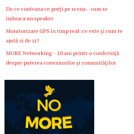
De ce conteaza ce porți pe scena – cum se
imbraca un speaker
Monitorizare GPS în timp real: ce este și cum te
ajută zi de zi?
MORE Networking – 10 ani printr-o conferință
despre puterea conexiunilor și comunităților