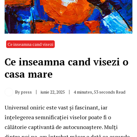
Ce inseamna cand visezi
Ce inseamna cand visezi o
casa mare
By
press
iunie 22, 2025
4 minutes, 53 seconds Read
Universul oniric este vast și fascinant, iar
înțelegerea semnificației viselor poate fi o
călătorie captivantă de autocunoaștere. Mulți
dintre noi ne-am întrebat măcar o dată ce ascunde