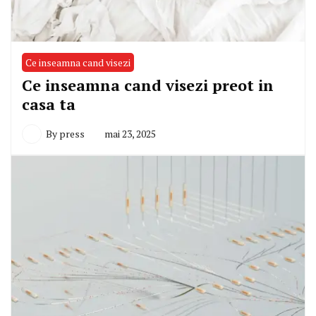
Ce inseamna cand visezi
Ce inseamna cand visezi preot in
casa ta
By
press
mai 23, 2025