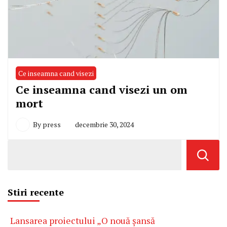
Ce inseamna cand visezi
Ce inseamna cand visezi un om
mort
By
press
decembrie 30, 2024
Stiri recente
Lansarea proiectului „O nouă șansă