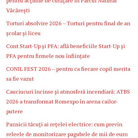
pentru acțiune de curățare în Parcul Natural
Văcărești
Torturi absolvire 2026 – Torturi pentru final de an
școlar și liceu
Cont Start-Up și PFA: află beneficiile Start-Up și
PFA pentru firmele nou înființate
CONIL FEST 2026 – pentru ca fiecare copil merita
sa fie vazut
Cauciucuri încinse și atmosferă incendiară: ATBS
2026 a transformat Romexpo în arena cailor-
putere
Paznicii tăcuți ai rețelei electrice: cum previn
releele de monitorizare pagubele de mii de euro