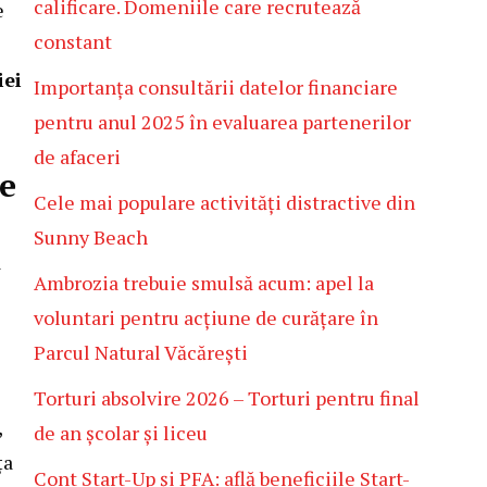
calificare. Domeniile care recrutează
e
constant
iei
Importanța consultării datelor financiare
pentru anul 2025 în evaluarea partenerilor
de afaceri
re
Cele mai populare activități distractive din
Sunny Beach
a
Ambrozia trebuie smulsă acum: apel la
voluntari pentru acțiune de curățare în
Parcul Natural Văcărești
Torturi absolvire 2026 – Torturi pentru final
,
de an școlar și liceu
ța
Cont Start-Up și PFA: află beneficiile Start-