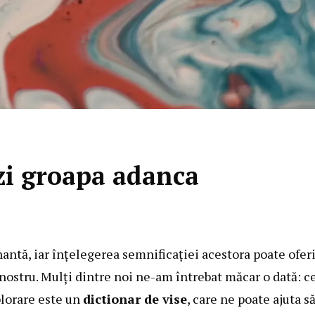
zi groapa adanca
inantă, iar înțelegerea semnificației acestora poate ofer
nostru. Mulți dintre noi ne-am întrebat măcar o dată: c
plorare este un
dictionar de vise
, care ne poate ajuta s