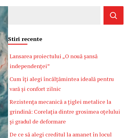
Stiri recente
Lansarea proiectului „O nouă șansă
independenței”
Cum îți alegi încălțămintea ideală pentru
vară și confort zilnic
Rezistența mecanică a țiglei metalice la
grindină: Corelația dintre grosimea oțelului
și gradul de deformare
De ce să alegi creditul la amanet în locul