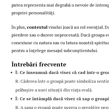
putea reprezenta mai degrabă o nevoie de introsp
propriei personalități.
În plus,
contextul
visului joacă un rol esențial. D
pierdere sau o durere neprocesată. Dacă groapa est
conexiune cu natura sau cu latura noastră spiritu
pentru a înțelege mesajul subconștientului.
Întrebări frecvente
Î: Ce înseamnă dacă visez că cad într-o gro
R: Căderea într-o groapă poate simboliza sentim
prăbușire a unei situații din viața reală.
Î: Ce se întâmplă dacă visez că sap o groap
R: A sapa o groapă poate sugera o pregătire pen