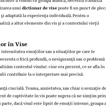
 inclusiv a visului cu groapă adâncă, necesită o analiză
lizarea unui
dictionar de vise
poate fi un punct de plec
ă și adaptată la experiența individuală. Pentru o
liză a altor elemente din vis și a contextului vieții
or în Vise
ntensitatea emoțiilor sau a situațiilor pe care le
prezenta o frică profundă, o nesiguranță sau o problemă
lizăm contextul visului: cine era prezent, ce se afla în
lii contribuie la o interpretare mai precisă.
anță crucială. Teama, anxietatea, sau chiar o senzație d
ent de captivitate în vis poate sugera că ne simțim prin
tă parte, dacă visul este lipsit de emoții intense, groapa 