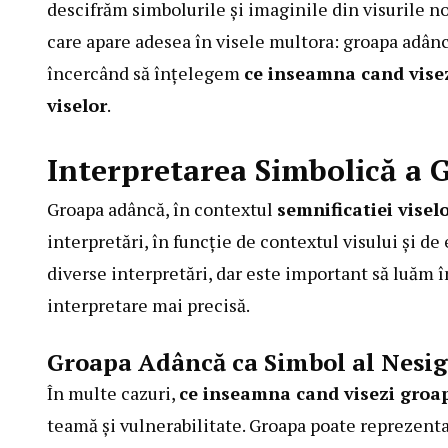
descifrăm simbolurile și imaginile din visurile n
care apare adesea în visele multora: groapa adân
încercând să înțelegem
ce inseamna cand vise
viselor
.
Interpretarea Simbolică a 
Groapa adâncă, în contextul
semnificatiei visel
interpretări, în funcție de contextul visului și d
diverse interpretări, dar este important să luăm î
interpretare mai precisă.
Groapa Adâncă ca Simbol al Nesi
În multe cazuri,
ce inseamna cand visezi groa
teamă și vulnerabilitate. Groapa poate reprezenta