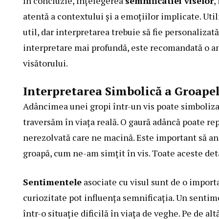
În concluzie, înțelegerea
semnificatiei viselor
,
atentă a contextului și a emoțiilor implicate. Uti
util, dar interpretarea trebuie să fie personalizat
interpretare mai profundă, este recomandată o ana
visătorului.
Interpretarea Simbolică a Groapel
Adâncimea unei gropi într-un vis poate simboliza i
traversăm în viața reală. O gaură adâncă poate re
nerezolvată care ne macină. Este important să ana
groapă, cum ne-am simțit în vis. Toate aceste deta
Sentimentele
asociate cu visul sunt de o import
curiozitate pot influența semnificația. Un sentim
într-o situație dificilă în viața de veghe. Pe de al