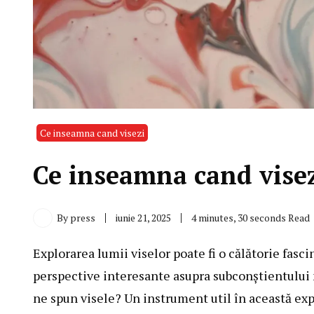
Ce inseamna cand visezi
Ce inseamna cand vise
By
press
iunie 21, 2025
4 minutes, 30 seconds Read
Explorarea lumii viselor poate fi o călătorie fasc
perspective interesante asupra subconștientului 
ne spun visele? Un instrument util în această ex