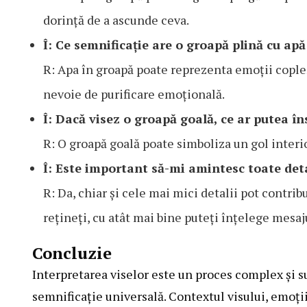
dorință de a ascunde ceva.
Î: Ce semnificație are o groapă plină cu apă
R: Apa în groapă poate reprezenta emoții copleși
nevoie de purificare emoțională.
Î: Dacă visez o groapă goală, ce ar putea 
R: O groapă goală poate simboliza un gol interior
Î: Este important să-mi amintesc toate deta
R: Da, chiar și cele mai mici detalii pot contri
rețineți, cu atât mai bine puteți înțelege mesaju
Concluzie
Interpretarea viselor este un proces complex și s
semnificație universală. Contextul visului, emoții