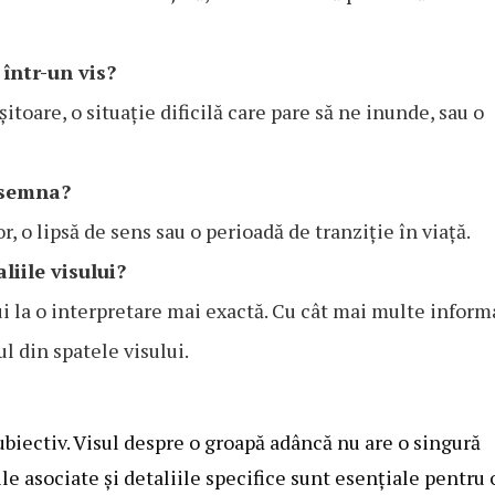
 într-un vis?
toare, o situație dificilă care pare să ne inunde, sau o
însemna?
, o lipsă de sens sau o perioadă de tranziție în viață.
liile visului?
bui la o interpretare mai exactă. Cu cât mai multe inform
l din spatele visului.
ubiectiv. Visul despre o groapă adâncă nu are o singură
le asociate și detaliile specifice sunt esențiale pentru 