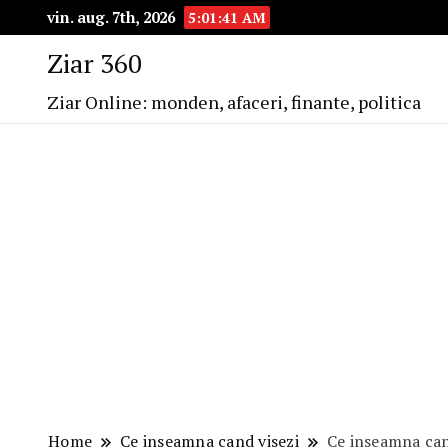
vin. aug. 7th, 2026
5:01:43 AM
Ziar 360
Ziar Online: monden, afaceri, finante, politica
Home
Ce inseamna cand visezi
Ce inseamna can