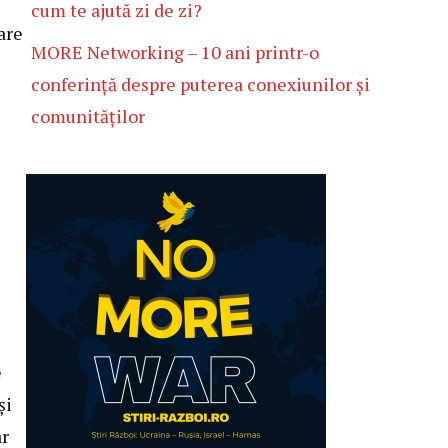
cum te ajută zi de zi?
are
MORE Networking – 10 ani printr-o
conferință despre puterea conexiunilor și
comunităților
e
și
ar