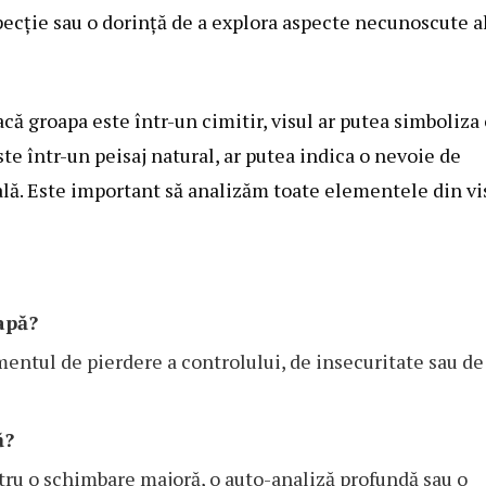
ecție sau o dorință de a explora aspecte necunoscute a
acă groapa este într-un cimitir, visul ar putea simboliza
e într-un peisaj natural, ar putea indica o nevoie de
ală. Este important să analizăm toate elementele din vi
apă?
entul de pierdere a controlului, de insecuritate sau de
ă?
tru o schimbare majoră, o auto-analiză profundă sau o