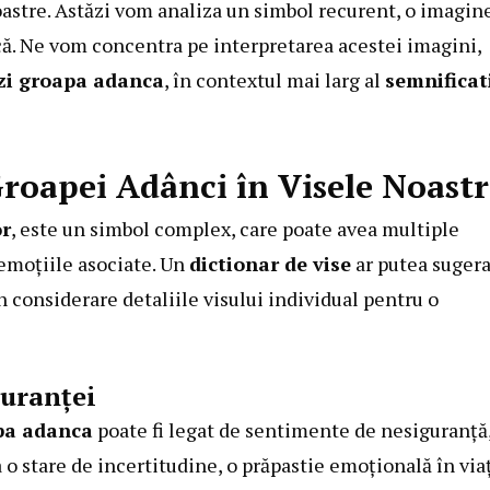
oastre. Astăzi vom analiza un simbol recurent, o imagin
că. Ne vom concentra pe interpretarea acestei imagini,
zi groapa adanca
, în contextul mai larg al
semnificat
Groapei Adânci în Visele Noast
or
, este un simbol complex, care poate avea multiple
e emoțiile asociate. Un
dictionar de vise
ar putea suger
n considerare detaliile visului individual pentru o
guranței
pa adanca
poate fi legat de sentimente de nesiguranță
 o stare de incertitudine, o prăpastie emoțională în via