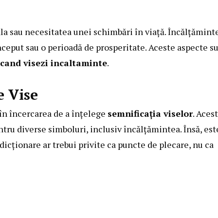
la sau necesitatea unei schimbări în viață. Încălțămint
nceput sau o perioadă de prosperitate. Aceste aspecte s
cand visezi incaltaminte
.
e Vise
 în încercarea de a înțelege
semnificația viselor
. Aces
tru diverse simboluri, inclusiv încălțămintea. Însă, est
dicționare ar trebui privite ca puncte de plecare, nu ca