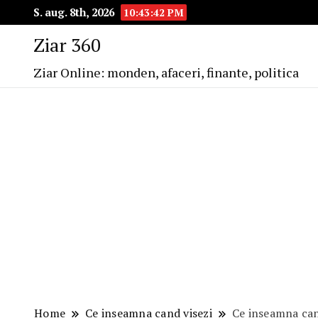
S. aug. 8th, 2026
10:43:43 PM
Ziar 360
Ziar Online: monden, afaceri, finante, politica
Home
Ce inseamna cand visezi
Ce inseamna can