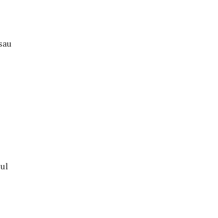
 sau
sul