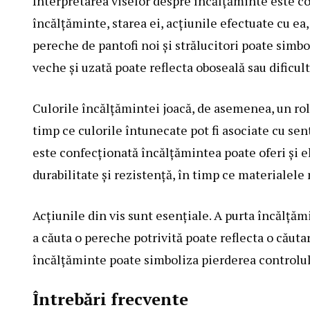
Interpretarea viselor despre încălțăminte este com
încălțăminte, starea ei, acțiunile efectuate cu ea,
pereche de pantofi noi și strălucitori poate simbo
veche și uzată poate reflecta oboseală sau dificultă
Culorile încălțămintei joacă, de asemenea, un rol 
timp ce culorile întunecate pot fi asociate cu sen
este confecționată încălțămintea poate oferi și el
durabilitate și rezistență, în timp ce materialele 
Acțiunile din vis sunt esențiale. A purta încălțăm
a căuta o pereche potrivită poate reflecta o căutare
încălțăminte poate simboliza pierderea controlulu
Întrebări frecvente