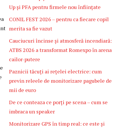
Up și PFA pentru firmele nou înființate
ea
CONIL FEST 2026 – pentru ca fiecare copil
unt
merita sa fie vazut
Cauciucuri încinse și atmosferă incendiară:
ATBS 2026 a transformat Romexpo în arena
cailor-putere
te
Paznicii tăcuți ai rețelei electrice: cum
e
previn releele de monitorizare pagubele de
mii de euro
De ce conteaza ce porți pe scena – cum se
imbraca un speaker
Monitorizare GPS în timp real: ce este și