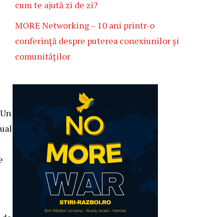
cum te ajută zi de zi?
MORE Networking – 10 ani printr-o
conferință despre puterea conexiunilor și
comunităților
 Un
dual
e