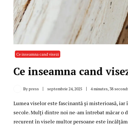
Ce inseamna cand visezi
Ce inseamna cand visez
By
press
septembrie 24, 2025
4 minutes, 38 second
Lumea viselor este fascinantă și misterioasă, iar 
secole. Mulți dintre noi ne-am întrebat măcar o 
recurent în visele multor persoane este încălțămi