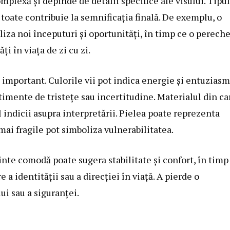
plexă și depinde de detalii specifice ale visului. Tipul
 toate contribuie la semnificația finală. De exemplu, o
liza noi începuturi și oportunități, în timp ce o perech
ți în viața de zi cu zi.
important. Culorile vii pot indica energie și entuziasm
timente de tristețe sau incertitudine. Materialul din ca
 indicii asupra interpretării. Pielea poate reprezenta
mai fragile pot simboliza vulnerabilitatea.
inte comodă poate sugera stabilitate și confort, în timp
 a identității sau a direcției în viață. A pierde o
i sau a siguranței.