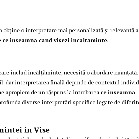
m obține o interpretare mai personalizată și relevantă a
e
ce inseamna cand visezi incaltaminte
.
r care includ încălțăminte, necesită o abordare nuanțată.
il, dar interpretarea finală depinde de contextul indivi
ă ne apropiem de un răspuns la întrebarea
ce inseamna
profunda diverse interpretări specifice legate de diferit
mintei în Vise