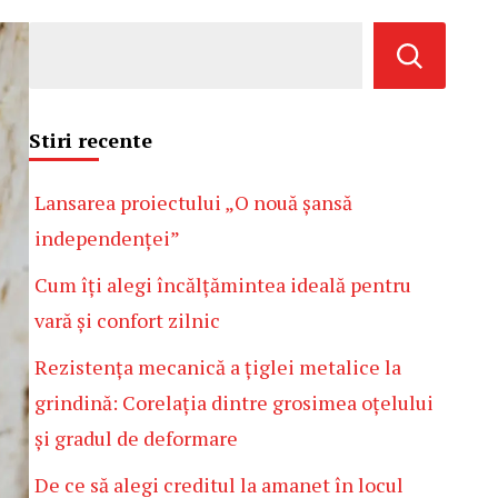
Stiri recente
Lansarea proiectului „O nouă șansă
independenței”
Cum îți alegi încălțămintea ideală pentru
vară și confort zilnic
Rezistența mecanică a țiglei metalice la
grindină: Corelația dintre grosimea oțelului
și gradul de deformare
De ce să alegi creditul la amanet în locul