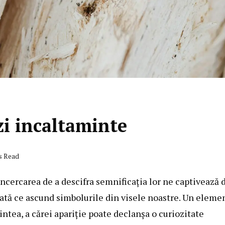
i incaltaminte
s Read
încercarea de a descifra semnificația lor ne captivează 
dată ce ascund simbolurile din visele noastre. Un eleme
ntea, a cărei apariție poate declanșa o curiozitate