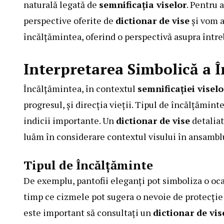
naturală legată de
semnificația viselor
. Pentru 
perspective oferite de
dictionar de vise
și vom a
încălțămintea, oferind o perspectivă asupra între
Interpretarea Simbolică a Î
Încălțămintea, în contextul
semnificației viselo
progresul, și direcția vieții. Tipul de încălțăminte
indicii importante. Un
dictionar de vise
detaliat
luăm în considerare contextul visului în ansambl
Tipul de Încălțăminte
De exemplu, pantofii eleganți pot simboliza o oc
timp ce cizmele pot sugera o nevoie de protecție s
este important să consultați un
dictionar de vis