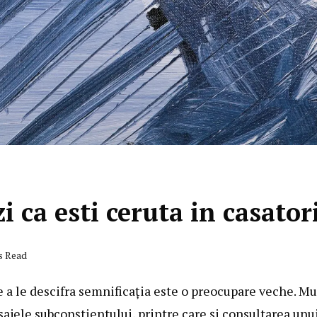
 ca esti ceruta in casator
s Read
e a le descifra semnificația este o preocupare veche. Mu
ajele subconștientului, printre care și consultarea unu