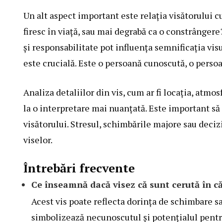
Un alt aspect important este relația visătorului c
firesc în viață, sau mai degrabă ca o constrânger
și responsabilitate pot influența semnificația vi
este crucială. Este o persoană cunoscută, o perso
Analiza detaliilor din vis, cum ar fi locația, atm
la o interpretare mai nuanțată. Este important să s
visătorului. Stresul, schimbările majore sau deciz
viselor.
Întrebări frecvente
Ce înseamnă dacă visez că sunt cerută în c
Acest vis poate reflecta dorința de schimbare s
simbolizează necunoscutul și potențialul pentr