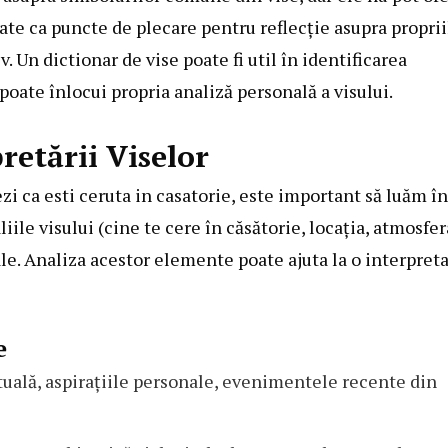
rate ca puncte de plecare pentru reflecție asupra proprii
 Un dictionar de vise poate fi util în identificarea
poate înlocui propria analiză personală a visului.
retării Viselor
i ca esti ceruta in casatorie, este important să luăm în
iile visului (cine te cere în căsătorie, locația, atmosfer
uale. Analiza acestor elemente poate ajuta la o interpret
e
uală, aspirațiile personale, evenimentele recente din