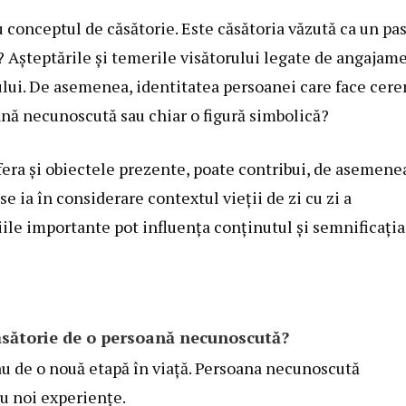
u conceptul de căsătorie. Este căsătoria văzută ca un pa
e? Așteptările și temerile visătorului legate de angajam
sului. De asemenea, identitatea persoanei care face cere
ană necunoscută sau chiar o figură simbolică?
osfera și obiectele prezente, poate contribui, de asemene
e ia în considerare contextul vieții de zi cu zi a
iile importante pot influența conținutul și semnificația
ăsătorie de o persoană necunoscută?
au de o nouă etapă în viață. Persoana necunoscută
u noi experiențe.