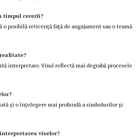
n timpul cererii?
ă o posibilă reticență față de angajament sau o teamă
realitate?
astă interpretare. Visul reflectă mai degrabă procesele
elor?
iată și o înțelegere mai profundă a simbolurilor și
interpretarea viselor?