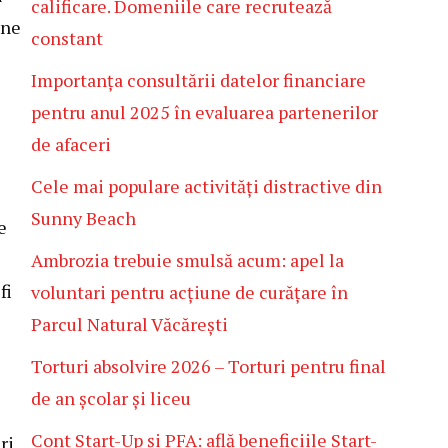
calificare. Domeniile care recrutează
 ne
constant
Importanța consultării datelor financiare
pentru anul 2025 în evaluarea partenerilor
de afaceri
Cele mai populare activități distractive din
Sunny Beach
e
Ambrozia trebuie smulsă acum: apel la
fi
voluntari pentru acțiune de curățare în
Parcul Natural Văcărești
Torturi absolvire 2026 – Torturi pentru final
de an școlar și liceu
Cont Start-Up și PFA: află beneficiile Start-
ri