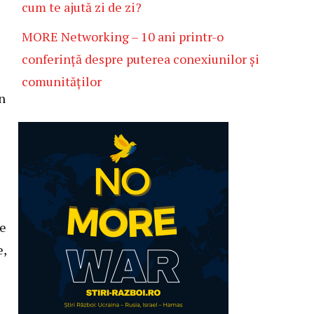
cum te ajută zi de zi?
MORE Networking – 10 ani printr-o
conferință despre puterea conexiunilor și
comunităților
n
le
e,