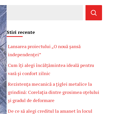
Stiri recente
Lansarea proiectului „O nouă șansă
independenței”
Cum îți alegi încălțămintea ideală pentru
vară și confort zilnic
Rezistența mecanică a țiglei metalice la
grindină: Corelația dintre grosimea oțelului
și gradul de deformare
De ce să alegi creditul la amanet în locul