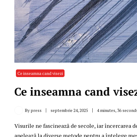
Ce inseamna cand visezi
Ce inseamna cand visezi
By
press
septembrie 24, 2025
4 minutes, 36 second
Visurile ne fascinează de secole, iar încercarea d
apelează la diverse metode pentru a înțelege mes