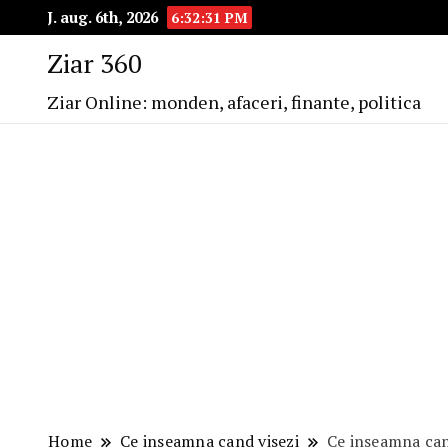
J. aug. 6th, 2026
6:32:32 PM
Ziar 360
Ziar Online: monden, afaceri, finante, politica
Home
Ce inseamna cand visezi
Ce inseamna cand