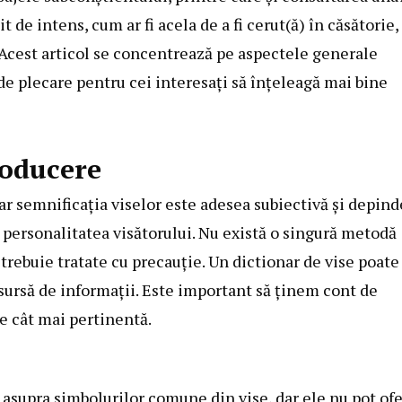
 de intens, cum ar fi acela de a fi cerut(ă) în căsătorie,
? Acest articol se concentrează pe aspectele generale
de plecare pentru cei interesați să înțeleagă mai bine
roducere
r semnificația viselor este adesea subiectivă și depind
i personalitatea visătorului. Nu există o singură metodă
 trebuie tratate cu precauție. Un dictionar de vise poate 
a sursă de informații. Este important să ținem cont de
re cât mai pertinentă.
 asupra simbolurilor comune din vise, dar ele nu pot ofe