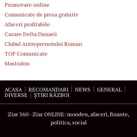
Promovare online
Comunicate de presa gratuite
Afaceri profitabile
Cazare Delta Dunarii
Clubul Antreprenorului Roman
TOP Comunicate
Mastodon
ACASA
RECOMANDARI
NEWS
GENERAL
DIVERSE
ŞTIRI RĂZBOI
Ziar 360 - Ziar ONLINE: monden, afaceri, finante,
politica, social