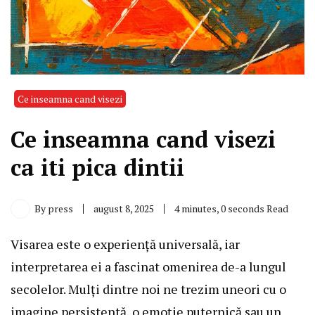
Ce inseamna cand visezi
Ce inseamna cand visezi
ca iti pica dintii
By
press
august 8, 2025
4 minutes, 0 seconds Read
Visarea este o experiență universală, iar
interpretarea ei a fascinat omenirea de-a lungul
secolelor. Mulți dintre noi ne trezim uneori cu o
imagine persistentă, o emoție puternică sau un