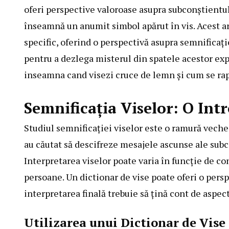
oferi perspective valoroase asupra subconștientul
înseamnă un anumit simbol apărut în vis. Acest a
specific, oferind o perspectivă asupra semnificați
pentru a dezlega misterul din spatele acestor e
inseamna cand visezi cruce de lemn și cum se rapo
Semnificația Viselor: O Int
Studiul semnificației viselor este o ramură veche
au căutat să descifreze mesajele ascunse ale subco
Interpretarea viselor poate varia în funcție de co
persoane. Un dictionar de vise poate oferi o pers
interpretarea finală trebuie să țină cont de aspec
Utilizarea unui Dictionar de Vise