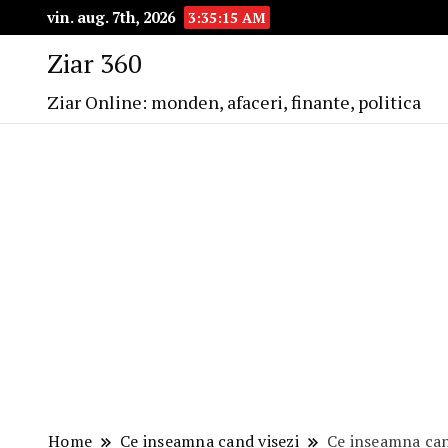
vin. aug. 7th, 2026
3:35:16 AM
Ziar 360
Ziar Online: monden, afaceri, finante, politica
Home
Ce inseamna cand visezi
Ce inseamna can