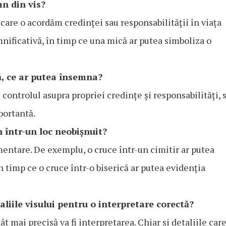
mn din vis?
care o acordăm credinței sau responsabilității în viața
nificativă, în timp ce una mică ar putea simboliza o
ă, ce ar putea însemna?
controlul asupra propriei credințe și responsabilități, 
portantă.
n într-un loc neobișnuit?
limentare. De exemplu, o cruce într-un cimitir ar putea
în timp ce o cruce într-o biserică ar putea evidenția
liile visului pentru o interpretare corectă?
ât mai precisă va fi interpretarea. Chiar și detaliile car