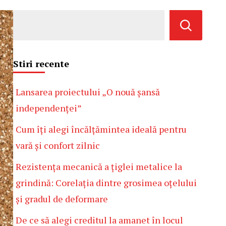
Stiri recente
Lansarea proiectului „O nouă șansă
independenței”
Cum îți alegi încălțămintea ideală pentru
vară și confort zilnic
Rezistența mecanică a țiglei metalice la
grindină: Corelația dintre grosimea oțelului
și gradul de deformare
De ce să alegi creditul la amanet în locul