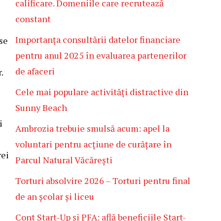
calificare. Domeniile care recrutează
constant
Importanța consultării datelor financiare
ise
pentru anul 2025 în evaluarea partenerilor
de afaceri
.
Cele mai populare activități distractive din
Sunny Beach
i
Ambrozia trebuie smulsă acum: apel la
voluntari pentru acțiune de curățare în
rei
Parcul Natural Văcărești
Torturi absolvire 2026 – Torturi pentru final
de an școlar și liceu
Cont Start-Up și PFA: află beneficiile Start-