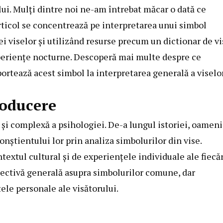
ui. Mulți dintre noi ne-am întrebat măcar o dată ce
rticol se concentrează pe interpretarea unui simbol
ei viselor și utilizând resurse precum un dictionar de v
xperiențe nocturne. Descoperă mai multe despre ce
rtează acest simbol la interpretarea generală a viselor
roducere
 și complexă a psihologiei. De-a lungul istoriei, oameni
nștientului lor prin analiza simbolurilor din vise.
ntextul cultural și de experiențele individuale ale fiecă
pectivă generală asupra simbolurilor comune, dar
tele personale ale visătorului.