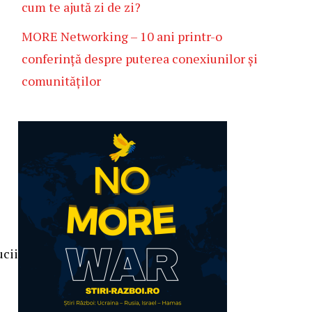
cum te ajută zi de zi?
MORE Networking – 10 ani printr-o
conferință despre puterea conexiunilor și
comunităților
ucii