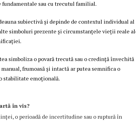
e fundamentale sau cu trecutul familial.
tdeauna subiectivă și depinde de contextul individual al
alte simboluri prezente și circumstanțele vieții reale a
ficației.
tea simboliza o povară trecută sau o credință învechită
 manual, frumoasă și intactă ar putea semnifica o
o stabilitate emoțională.
rtă în vis?
inței, o perioadă de incertitudine sau o ruptură în