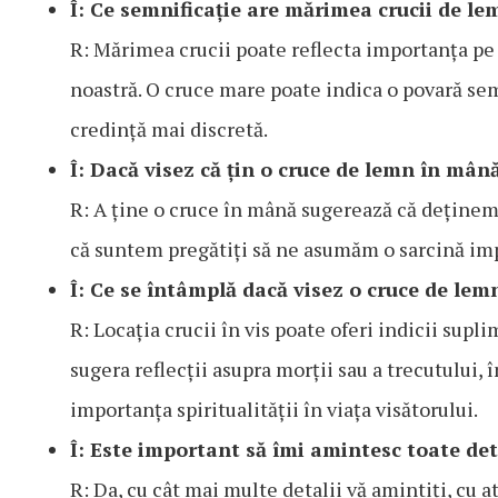
Î: Ce semnificație are mărimea crucii de le
R: Mărimea crucii poate reflecta importanța pe 
noastră. O cruce mare poate indica o povară sem
credință mai discretă.
Î: Dacă visez că țin o cruce de lemn în mân
R: A ține o cruce în mână sugerează că deținem 
că suntem pregătiți să ne asumăm o sarcină im
Î: Ce se întâmplă dacă visez o cruce de lem
R: Locația crucii în vis poate oferi indicii sup
sugera reflecții asupra morții sau a trecutului, 
importanța spiritualității în viața visătorului.
Î: Este important să îmi amintesc toate deta
R: Da, cu cât mai multe detalii vă amintiți, cu at