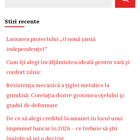
Stiri recente
Lansarea proiectului „O nouă șansă
independenței”
Cum îți alegi încălțămintea ideală pentru vară și
confort zilnic
Rezistența mecanică a țiglei metalice la
grindină: Corelația dintre grosimea oțelului și
gradul de deformare
De ce să alegi creditul la amanet în locul unui
împrumut bancar în 2026 – ce trebuie să știi
înainte să iei o decizie