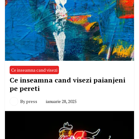
Ce inseamna cand visezi
Ce inseamna cand visezi paianjeni
pe pereti
By
press
ianuarie 28, 2025