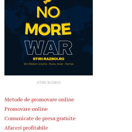
STIRI-RAZBOI
Metode de promovare online
Promovare online
Comunicate de presa gratuite
Afaceri profitabile