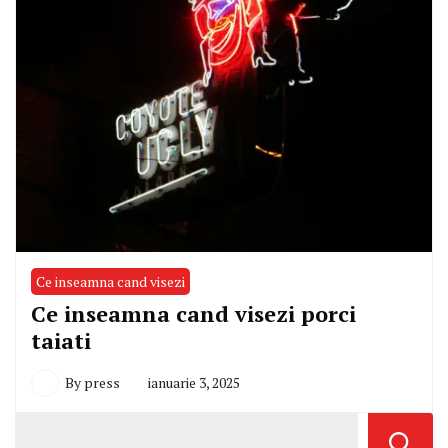
Ce inseamna cand visezi
Ce inseamna cand visezi porci
taiati
By
press
ianuarie 3, 2025