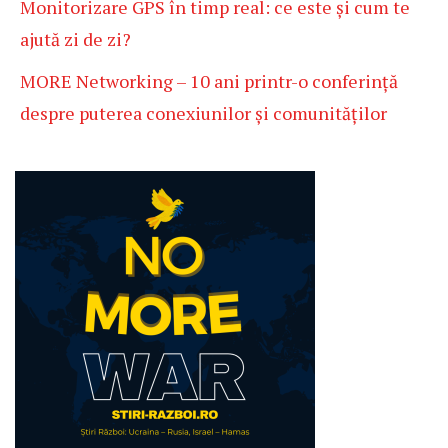
Monitorizare GPS în timp real: ce este și cum te
ajută zi de zi?
MORE Networking – 10 ani printr-o conferință
despre puterea conexiunilor și comunităților