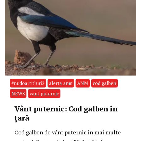
#nudoartitluri2
alerta anm
ANM
cod galben
NEWS
vant puternic
Vânt puternic: Cod galben în
țară
Cod galben de vânt puternic în mai multe