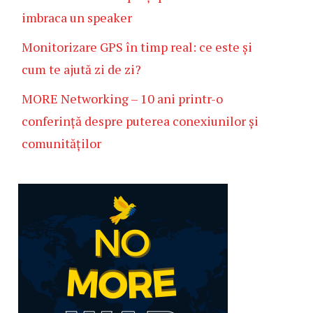
imbraca un speaker
Monitorizare GPS în timp real: ce este și
cum te ajută zi de zi?
MORE Networking – 10 ani printr-o
conferință despre puterea conexiunilor și
comunităților