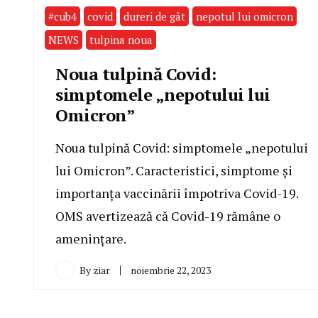
#cub4
covid
dureri de gât
nepotul lui omicron
NEWS
tulpina noua
Noua tulpină Covid:
simptomele „nepotului lui
Omicron”
Noua tulpină Covid: simptomele „nepotului
lui Omicron”. Caracteristici, simptome și
importanța vaccinării împotriva Covid-19.
OMS avertizează că Covid-19 rămâne o
amenințare.
By
ziar
noiembrie 22, 2023