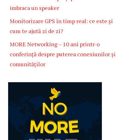
imbraca un speaker
Monitorizare GPS în timp real: ce este și
cum te ajută zi de zi?
MORE Networking – 10 ani printr-o
conferință despre puterea conexiunilor și
comunităților