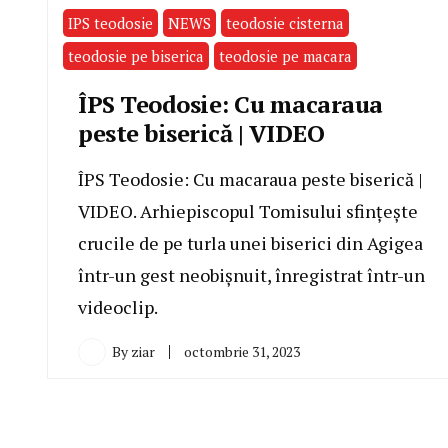
IPS teodosie
NEWS
teodosie cisterna
teodosie pe biserica
teodosie pe macara
ÎPS Teodosie: Cu macaraua
peste biserică | VIDEO
ÎPS Teodosie: Cu macaraua peste biserică |
VIDEO. Arhiepiscopul Tomisului sfințește
crucile de pe turla unei biserici din Agigea
într-un gest neobișnuit, înregistrat într-un
videoclip.
By
ziar
octombrie 31, 2023