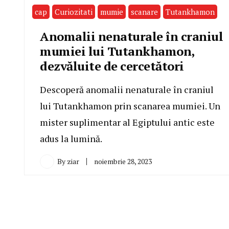
cap
Curiozitati
mumie
scanare
Tutankhamon
Anomalii nenaturale în craniul
mumiei lui Tutankhamon,
dezvăluite de cercetători
Descoperă anomalii nenaturale în craniul
lui Tutankhamon prin scanarea mumiei. Un
mister suplimentar al Egiptului antic este
adus la lumină.
By
ziar
noiembrie 28, 2023