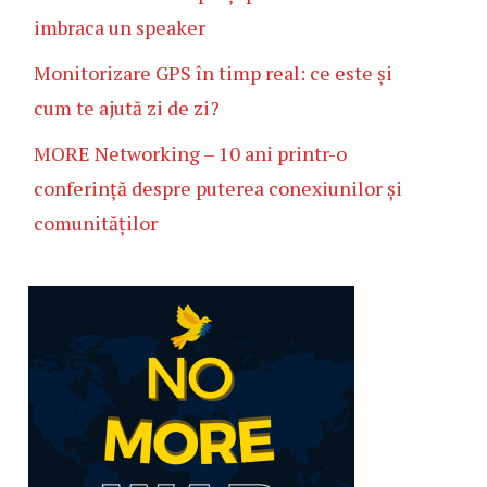
imbraca un speaker
Monitorizare GPS în timp real: ce este și
cum te ajută zi de zi?
MORE Networking – 10 ani printr-o
conferință despre puterea conexiunilor și
comunităților