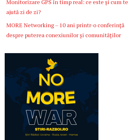
Monitorizare GPS în timp real: ce este și cum te
ajută zi de zi?
MORE Networking – 10 ani printr-o conferință
despre puterea conexiunilor și comunităților