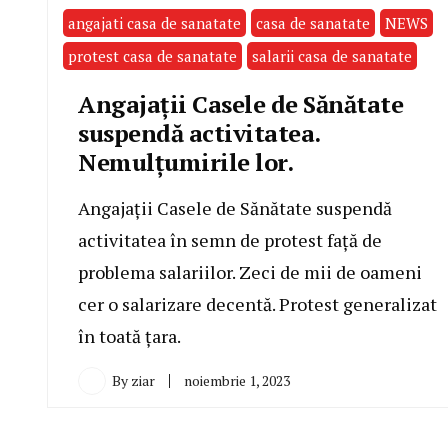
angajati casa de sanatate
casa de sanatate
NEWS
protest casa de sanatate
salarii casa de sanatate
Angajații Casele de Sănătate
suspendă activitatea.
Nemulțumirile lor.
Angajații Casele de Sănătate suspendă
activitatea în semn de protest față de
problema salariilor. Zeci de mii de oameni
cer o salarizare decentă. Protest generalizat
în toată țara.
By
ziar
noiembrie 1, 2023