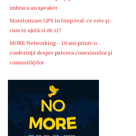
imbraca un speaker
Monitorizare GPS în timp real: ce este și
cum te ajută zi de zi?
MORE Networking – 10 ani printr-o
conferință despre puterea conexiunilor și
comunităților