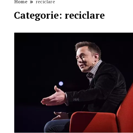
Home
reciclare
Categorie:
reciclare