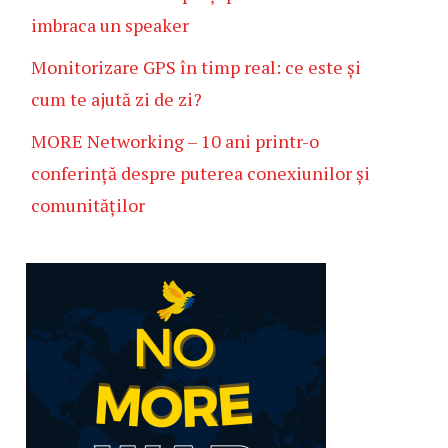
imbraca un speaker
Monitorizare GPS în timp real: ce este și
cum te ajută zi de zi?
MORE Networking – 10 ani printr-o
conferință despre puterea conexiunilor și
comunităților