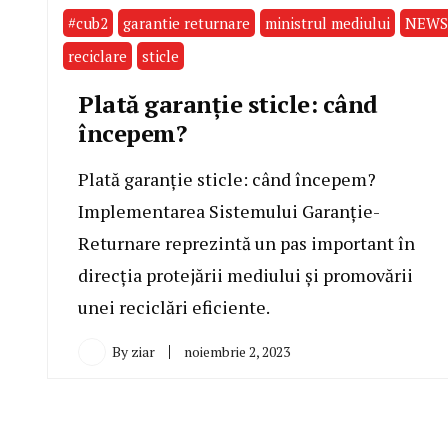
#cub2
garantie returnare
ministrul mediului
NEWS
reciclare
sticle
Plată garanție sticle: când
începem?
Plată garanție sticle: când începem?
Implementarea Sistemului Garanție-
Returnare reprezintă un pas important în
direcția protejării mediului și promovării
unei reciclări eficiente.
By
ziar
noiembrie 2, 2023