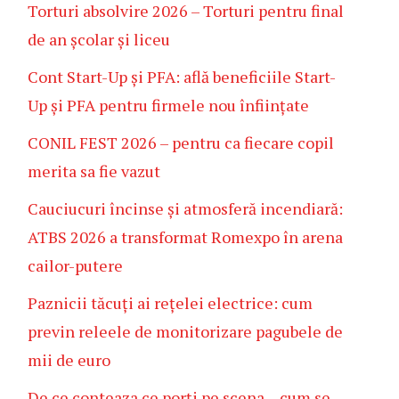
Torturi absolvire 2026 – Torturi pentru final
de an școlar și liceu
Cont Start-Up și PFA: află beneficiile Start-
Up și PFA pentru firmele nou înființate
CONIL FEST 2026 – pentru ca fiecare copil
merita sa fie vazut
Cauciucuri încinse și atmosferă incendiară:
ATBS 2026 a transformat Romexpo în arena
cailor-putere
Paznicii tăcuți ai rețelei electrice: cum
previn releele de monitorizare pagubele de
mii de euro
De ce conteaza ce porți pe scena – cum se