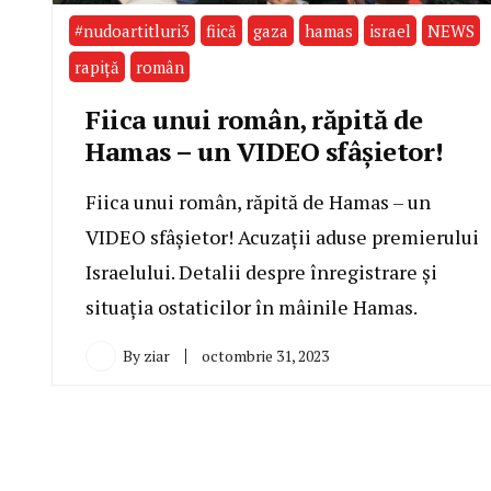
#nudoartitluri3
fiică
gaza
hamas
israel
NEWS
rapiță
român
Fiica unui român, răpită de
Hamas – un VIDEO sfâșietor!
Fiica unui român, răpită de Hamas – un
VIDEO sfâșietor! Acuzații aduse premierului
Israelului. Detalii despre înregistrare și
situația ostaticilor în mâinile Hamas.
By
ziar
octombrie 31, 2023