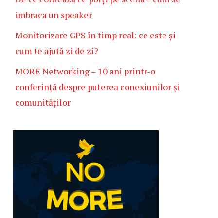
imbraca un speaker
Monitorizare GPS în timp real: ce este și
cum te ajută zi de zi?
MORE Networking – 10 ani printr-o
conferință despre puterea conexiunilor și
comunităților