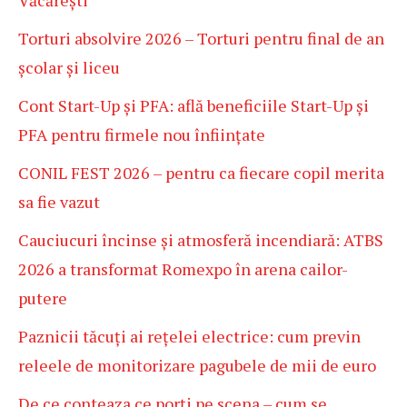
Torturi absolvire 2026 – Torturi pentru final de an
școlar și liceu
Cont Start-Up și PFA: află beneficiile Start-Up și
PFA pentru firmele nou înființate
CONIL FEST 2026 – pentru ca fiecare copil merita
sa fie vazut
Cauciucuri încinse și atmosferă incendiară: ATBS
2026 a transformat Romexpo în arena cailor-
putere
Paznicii tăcuți ai rețelei electrice: cum previn
releele de monitorizare pagubele de mii de euro
De ce conteaza ce porți pe scena – cum se