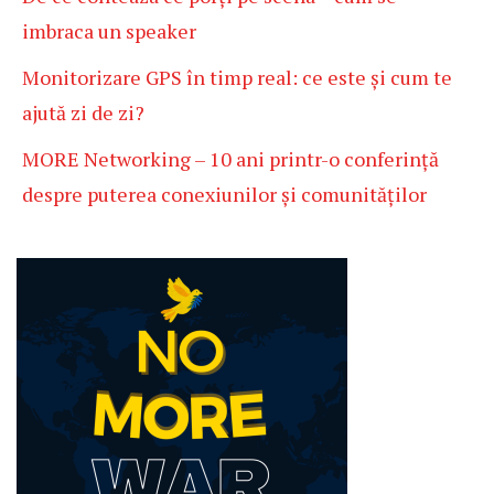
imbraca un speaker
Monitorizare GPS în timp real: ce este și cum te
ajută zi de zi?
MORE Networking – 10 ani printr-o conferință
despre puterea conexiunilor și comunităților