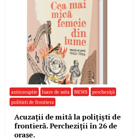
anticoruptie
luare de mita
NEWS
percheziții
politisti de frontiera
Acuzații de mită la polițiști de
frontieră. Percheziții în 26 de
orașe.