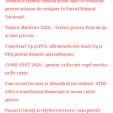
Ambrozia trebuie smulsă acum: apel la voluntari
pentru acțiune de curățare în Parcul Natural
Văcărești
Torturi absolvire 2026 – Torturi pentru final de an
școlar și liceu
Cont Start-Up și PFA: află beneficiile Start-Up și
PFA pentru firmele nou înființate
CONIL FEST 2026 – pentru ca fiecare copil merita
sa fie vazut
Cauciucuri încinse și atmosferă incendiară: ATBS
2026 a transformat Romexpo în arena cailor-
putere
Paznicii tăcuți ai rețelei electrice: cum previn