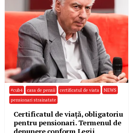
#cub4
casa de pensii
certificatul de viata
NEWS
pensionari strainatate
Certificatul de viață, obligatoriu
pentru pensionari. Termenul de
depunere conform Legii