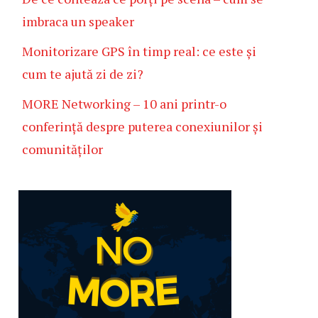
imbraca un speaker
Monitorizare GPS în timp real: ce este și
cum te ajută zi de zi?
MORE Networking – 10 ani printr-o
conferință despre puterea conexiunilor și
comunităților