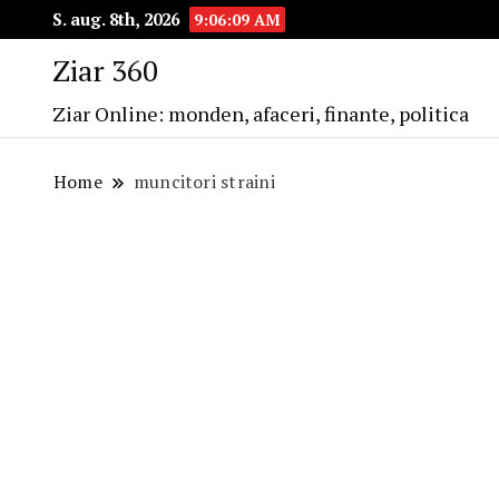
S. aug. 8th, 2026
9:06:10 AM
Ziar 360
Ziar Online: monden, afaceri, finante, politica
Home
muncitori straini