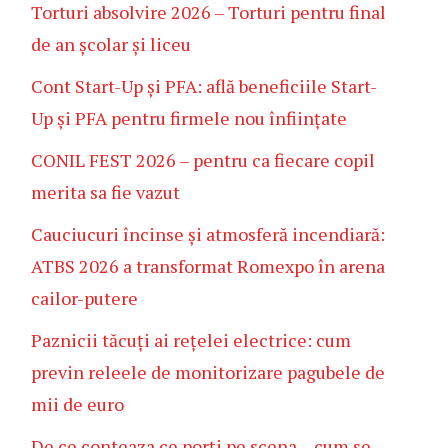
Torturi absolvire 2026 – Torturi pentru final
de an școlar și liceu
Cont Start-Up și PFA: află beneficiile Start-
Up și PFA pentru firmele nou înființate
CONIL FEST 2026 – pentru ca fiecare copil
merita sa fie vazut
Cauciucuri încinse și atmosferă incendiară:
ATBS 2026 a transformat Romexpo în arena
cailor-putere
Paznicii tăcuți ai rețelei electrice: cum
previn releele de monitorizare pagubele de
mii de euro
De ce conteaza ce porți pe scena – cum se