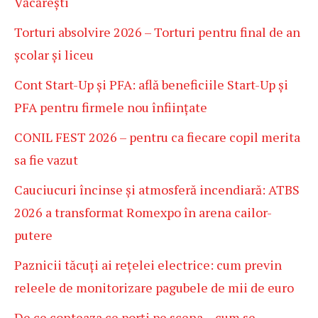
Văcărești
Torturi absolvire 2026 – Torturi pentru final de an
școlar și liceu
Cont Start-Up și PFA: află beneficiile Start-Up și
PFA pentru firmele nou înființate
CONIL FEST 2026 – pentru ca fiecare copil merita
sa fie vazut
Cauciucuri încinse și atmosferă incendiară: ATBS
2026 a transformat Romexpo în arena cailor-
putere
Paznicii tăcuți ai rețelei electrice: cum previn
releele de monitorizare pagubele de mii de euro
De ce conteaza ce porți pe scena – cum se