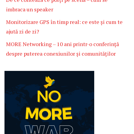
imbraca un speaker
Monitorizare GPS în timp real: ce este și cum te
ajută zi de zi?
MORE Networking – 10 ani printr-o conferință
despre puterea conexiunilor și comunităților