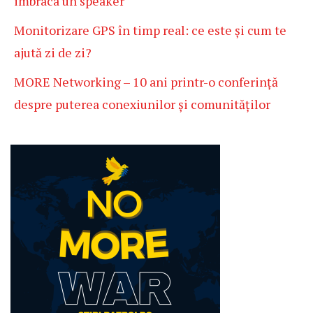
imbraca un speaker
Monitorizare GPS în timp real: ce este și cum te
ajută zi de zi?
MORE Networking – 10 ani printr-o conferință
despre puterea conexiunilor și comunităților