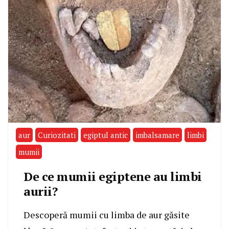
aur
Curiozitati
egiptul antic
imbalsamare
limbi
mumii
De ce mumii egiptene au limbi
aurii?
Descoperă mumii cu limba de aur găsite