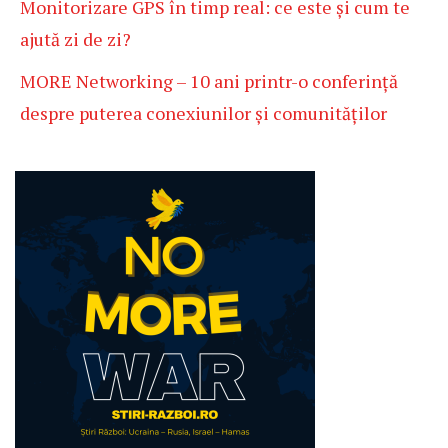
Monitorizare GPS în timp real: ce este și cum te
ajută zi de zi?
MORE Networking – 10 ani printr-o conferință
despre puterea conexiunilor și comunităților