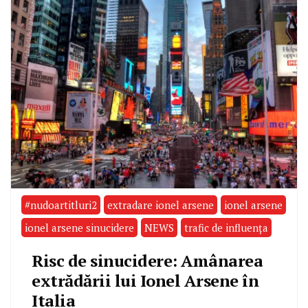
#nudoartitluri2
extradare ionel arsene
ionel arsene
ionel arsene sinucidere
NEWS
trafic de influența
Risc de sinucidere: Amânarea
extrădării lui Ionel Arsene în
Italia