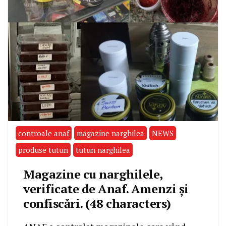
controale anaf
magazine narghilea
NEWS
produse tutun
tutun narghilea
Magazine cu narghilele,
verificate de Anaf. Amenzi și
confiscări. (48 characters)