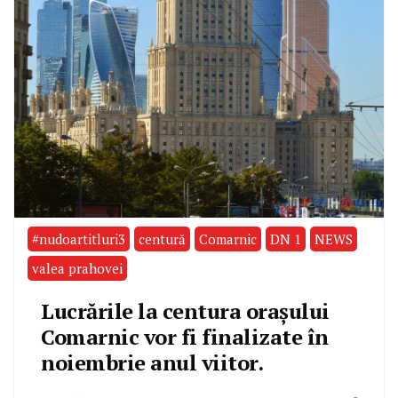
#nudoartitluri3
centură
Comarnic
DN 1
NEWS
valea prahovei
Lucrările la centura orașului
Comarnic vor fi finalizate în
noiembrie anul viitor.