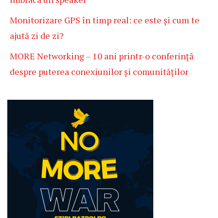
Monitorizare GPS în timp real: ce este și cum te
ajută zi de zi?
MORE Networking – 10 ani printr-o conferință
despre puterea conexiunilor și comunităților