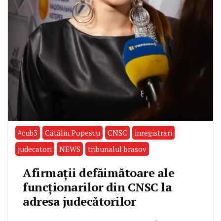
#cub3
Cătălin Popescu
CNSC
inregistrari
judecatori
NEWS
tribunalul brasov
Afirmații defăimătoare ale
funcționarilor din CNSC la
adresa judecătorilor