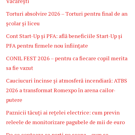
Văcărești
Torturi absolvire 2026 – Torturi pentru final de an
școlar și liceu
Cont Start-Up și PFA: află beneficiile Start-Up și
PFA pentru firmele nou înființate
CONIL FEST 2026 – pentru ca fiecare copil merita
sa fie vazut
Cauciucuri încinse și atmosferă incendiară: ATBS
2026 a transformat Romexpo în arena cailor-
putere
Paznicii tăcuți ai rețelei electrice: cum previn
releele de monitorizare pagubele de mii de euro
De ce conteaza ce porți pe scena – cum se