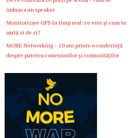
imbraca un speaker
Monitorizare GPS în timp real: ce este și cum te
ajută zi de zi?
MORE Networking – 10 ani printr-o conferință
despre puterea conexiunilor și comunităților