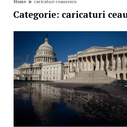
Home
caricaturi ceausescu
Categorie:
caricaturi cea