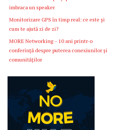
imbraca un speaker
Monitorizare GPS în timp real: ce este și
cum te ajută zi de zi?
MORE Networking – 10 ani printr-o
conferință despre puterea conexiunilor și
comunităților