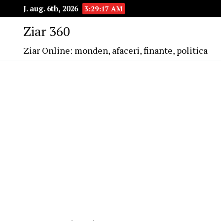
J. aug. 6th, 2026
3:29:18 AM
Ziar 360
Ziar Online: monden, afaceri, finante, politica