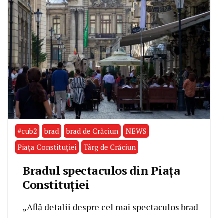
#cub2
brad
brad de Crăciun
NEWS
Piața Constituției
Târg de Crăciun
Bradul spectaculos din Piața
Constituției
„Află detalii despre cel mai spectaculos brad