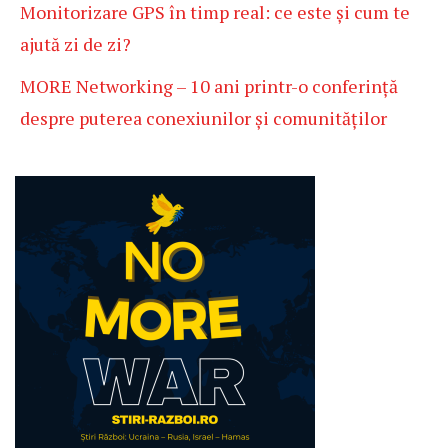
Monitorizare GPS în timp real: ce este și cum te
ajută zi de zi?
MORE Networking – 10 ani printr-o conferință
despre puterea conexiunilor și comunităților