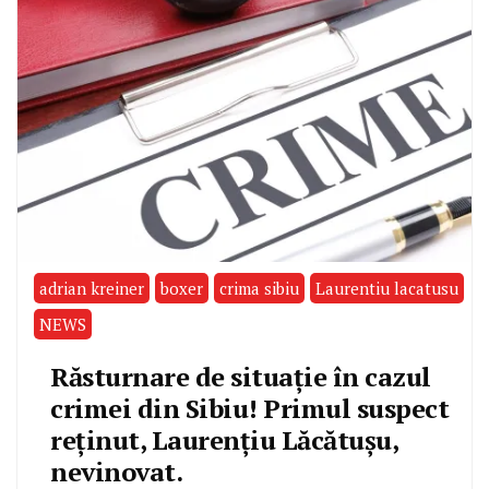
adrian kreiner
boxer
crima sibiu
Laurentiu lacatusu
NEWS
Răsturnare de situație în cazul
crimei din Sibiu! Primul suspect
reținut, Laurențiu Lăcătușu,
nevinovat.