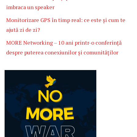
imbraca un speaker
Monitorizare GPS în timp real: ce este și cum te
ajută zi de zi?
MORE Networking – 10 ani printr-o conferință
despre puterea conexiunilor și comunităților