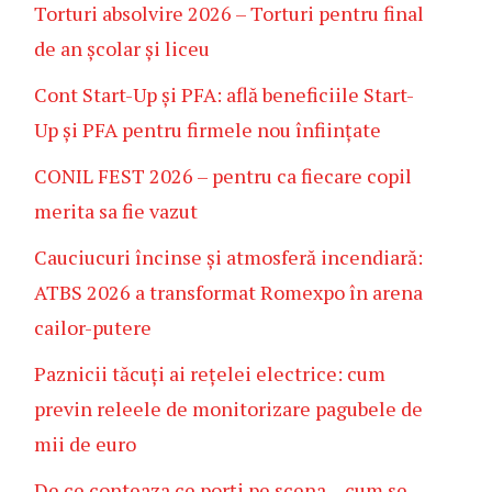
Torturi absolvire 2026 – Torturi pentru final
de an școlar și liceu
Cont Start-Up și PFA: află beneficiile Start-
Up și PFA pentru firmele nou înființate
CONIL FEST 2026 – pentru ca fiecare copil
merita sa fie vazut
Cauciucuri încinse și atmosferă incendiară:
ATBS 2026 a transformat Romexpo în arena
cailor-putere
Paznicii tăcuți ai rețelei electrice: cum
previn releele de monitorizare pagubele de
mii de euro
De ce conteaza ce porți pe scena – cum se