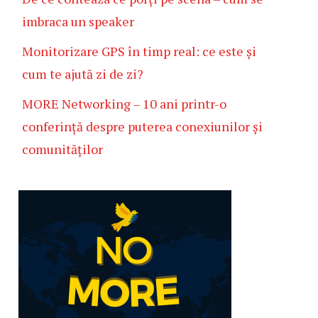
imbraca un speaker
Monitorizare GPS în timp real: ce este și
cum te ajută zi de zi?
MORE Networking – 10 ani printr-o
conferință despre puterea conexiunilor și
comunităților