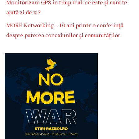
Monitorizare GPS în timp real: ce este și cum te
ajută zi de zi?
MORE Networking – 10 ani printr-o conferință
despre puterea conexiunilor și comunităților