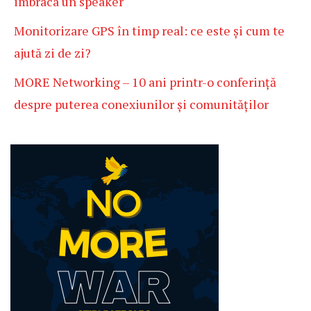
imbraca un speaker
Monitorizare GPS în timp real: ce este și cum te
ajută zi de zi?
MORE Networking – 10 ani printr-o conferință
despre puterea conexiunilor și comunităților