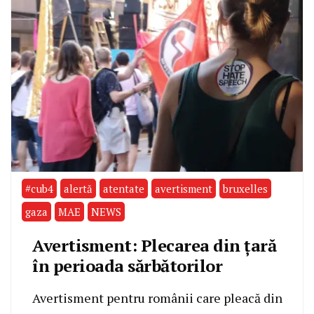
#cub4
alertă
atentate
avertisment
bruxelles
gaza
MAE
NEWS
Avertisment: Plecarea din țară
în perioada sărbătorilor
Avertisment pentru românii care pleacă din