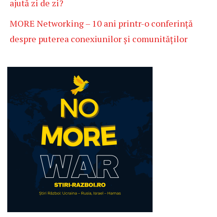
ajută zi de zi?
MORE Networking – 10 ani printr-o conferință
despre puterea conexiunilor și comunităților