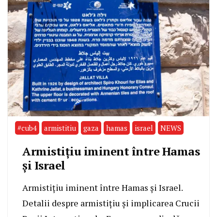
#cub4
armistitiu
gaza
hamas
israel
NEWS
Armistițiu iminent între Hamas
și Israel
Armistițiu iminent între Hamas și Israel.
Detalii despre armistițiu și implicarea Crucii