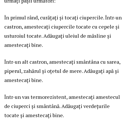
urmați pașii următori:
În primul rând, curățați și tocați ciupercile. Într-un
castron, amestecați ciupercile tocate cu cepele și
usturoiul tocate. Adăugați uleiul de măsline și
amestecați bine.
Într-un alt castron, amestecați smântâna cu sarea,
piperul, zahărul și oțetul de mere. Adăugați apă și
amestecați bine.
Într-un vas termorezistent, amestecați amestecul
de ciuperci și smântână. Adăugați verdețurile
tocate și amestecați bine.