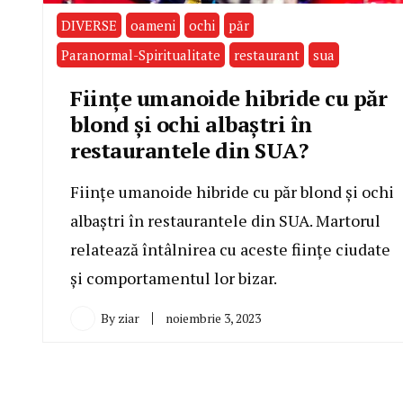
DIVERSE
oameni
ochi
păr
Paranormal-Spiritualitate
restaurant
sua
Fiinţe umanoide hibride cu păr
blond şi ochi albaştri în
restaurantele din SUA?
Ființe umanoide hibride cu păr blond și ochi
albaștri în restaurantele din SUA. Martorul
relatează întâlnirea cu aceste ființe ciudate
și comportamentul lor bizar.
By
ziar
noiembrie 3, 2023