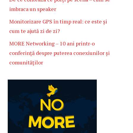
imbraca un speaker
Monitorizare GPS în timp real: ce este și
cum te ajută zi de zi?
MORE Networking – 10 ani printr-o
conferință despre puterea conexiunilor și
comunităților