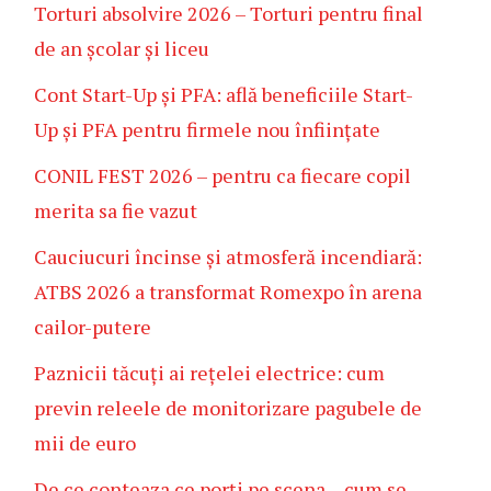
Torturi absolvire 2026 – Torturi pentru final
de an școlar și liceu
Cont Start-Up și PFA: află beneficiile Start-
Up și PFA pentru firmele nou înființate
CONIL FEST 2026 – pentru ca fiecare copil
merita sa fie vazut
Cauciucuri încinse și atmosferă incendiară:
ATBS 2026 a transformat Romexpo în arena
cailor-putere
Paznicii tăcuți ai rețelei electrice: cum
previn releele de monitorizare pagubele de
mii de euro
De ce conteaza ce porți pe scena – cum se